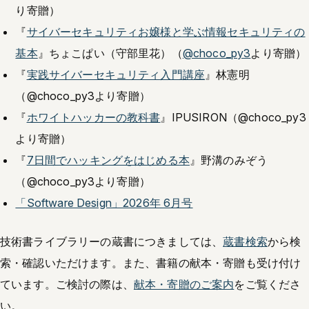
り寄贈）
『
サイバーセキュリティお嬢様と学ぶ情報セキュリティの
基本
』ちょこぱい（守部里花）（
@choco_py3
より寄贈）
『
実践サイバーセキュリティ入門講座
』林憲明
（@choco_py3より寄贈）
『
ホワイトハッカーの教科書
』IPUSIRON（@choco_py3
より寄贈）
『
7日間でハッキングをはじめる本
』野溝のみぞう
（@choco_py3より寄贈）
「Software Design」2026年 6月号
技術書ライブラリーの蔵書につきましては、
蔵書検索
から検
索・確認いただけます。また、書籍の献本・寄贈も受け付け
ています。ご検討の際は、
献本・寄贈のご案内
をご覧くださ
い。