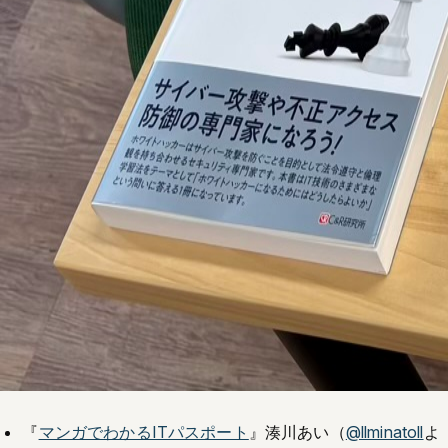
『
マンガでわかるITパスポート
』湊川あい（
@llminatoll
よ