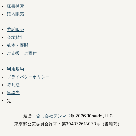
蔵書検索
館内販売
委託販売
会場貸出
献本・寄贈
ご支援・ご寄付
利用規約
プライバシーポリシー
特商法
連絡先
運営：
合同会社テンマド
© 2026 10mado, LLC
東京都公安委員会許可：
第304372618073号（書籍商）