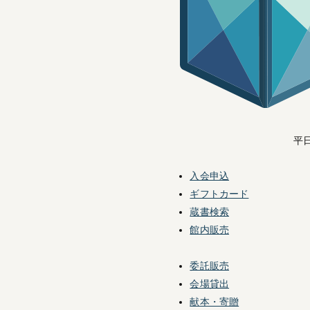
平日
入会申込
ギフトカード
蔵書検索
館内販売
委託販売
会場貸出
献本・寄贈