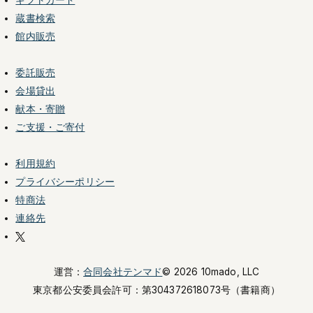
ギフトカード
蔵書検索
館内販売
委託販売
会場貸出
献本・寄贈
ご支援・ご寄付
利用規約
プライバシーポリシー
特商法
連絡先
運営：
合同会社テンマド
© 2026 10mado, LLC
東京都公安委員会許可：
第304372618073号（書籍商）