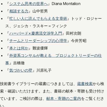
『
システム思考の世界へ
』Diana Montalion
『
相談する力
』山中哲男
『
忙しい人に読んでもらえる文章術
』トッド・ロジャー
ス、ジェシカ・ラスキー＝フィンク
『
ハーバード×慶應流交渉学入門
』田村次朗
『
チームとリーダーシップの心理学
』今井芳昭
『
本とは何か
』難波優輝
『
外資系コンサルが教える プロジェクトリーダーの仕
事
』吉橋徹
『
気づかいの壁
』川原礼子
技術書ライブラリーの蔵書につきましては、
蔵書検索
から検
索・確認いただけます。また、書籍の献本・寄贈も受け付け
ています。ご検討の際は、
献本・寄贈のご案内
をご覧くださ
い。